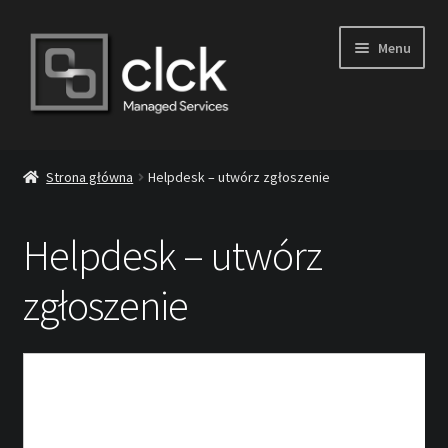
Przejdź
Przejdź
Menu
do
do
nawigacji
treści
Oferta
Strona główna
Helpdesk – utwórz zgłoszenie
Kontakt
Helpdesk – utwórz
Polityka prywatności
zgłoszenie
Moje konto
Koszyk